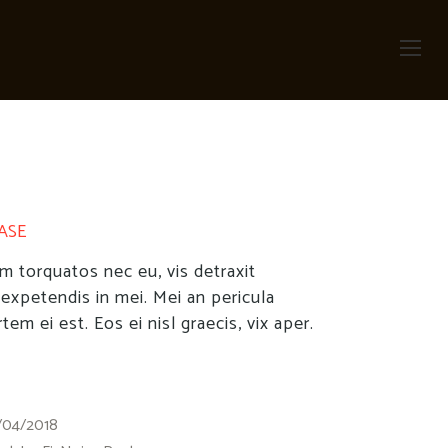
ASE
 torquatos nec eu, vis detraxit
l expetendis in mei. Mei an pericula
rtem ei est. Eos ei nisl graecis, vix aper.
/04/2018