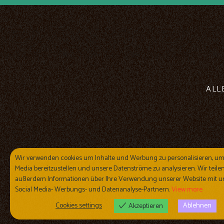
ALL
Wir verwenden cookies um Inhalte und Werbung zu personalisieren, um
Media bereitzustellen und unsere Datenströme zu analysieren. Wir teile
außerdem Informationen über Ihre Verwendung unserer Website mit u
Social Media- Werbungs- und Datenanalyse-Partnern.
View more
Cookies settings
Ablehnen
Akzeptieren