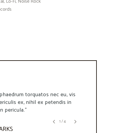
al, Lo-Fi, Noise Rock
ecords
sum dolor sit amet, consec tetur
phaedrum torquatos nec eu, vis
g elit, sed doeiusmod tempor
ericulis ex, nihil ex petendis in
 ut labore."
n pericula."
1
/
4
A SIMS
PARKS