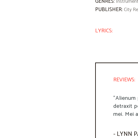
GENRES:
Instrument
PUBLISHER:
City R
LYRICS:
REVIEWS:
"Lorem ip
"Alienum 
adipiscin
detraxit p
incididunt
mei. Mei a
- CYNTHI
- LYNN 