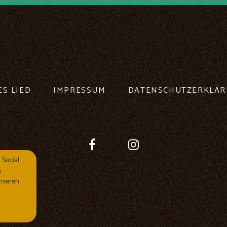
ES LIED
IMPRESSUM
DATENSCHUTZERKLÄ
 Social
n
nseren