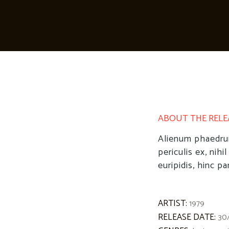
ABOUT THE RELE
Alienum phaedrum
periculis ex, nihi
euripidis, hinc pa
ARTIST:
1979
RELEASE DATE:
30