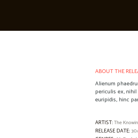
ABOUT THE RELE
Alienum phaedrum
periculis ex, nihi
euripidis, hinc pa
ARTIST:
The Knowi
RELEASE DATE:
30