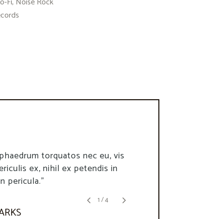
Lo-Fi, Noise Rock
ecords
sum dolor sit amet, consec tetur
phaedrum torquatos nec eu, vis
g elit, sed doeiusmod tempor
ericulis ex, nihil ex petendis in
 ut labore."
n pericula."
1
/
4
E WEBB
PARKS