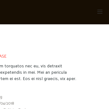
ASE
 torquatos nec eu, vis detraxit
l expetendis in mei. Mei an pericula
rtem ei est. Eos ei nisl graecis, vix aper.
ng
/04/2018