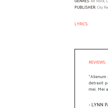
GENRES:
Alt Rock, 
PUBLISHER:
City R
LYRICS:
REVIEWS:
"Lorem ip
"Alienum 
adipiscin
detraxit p
incididunt
mei. Mei a
- DIANN
- LYNN 