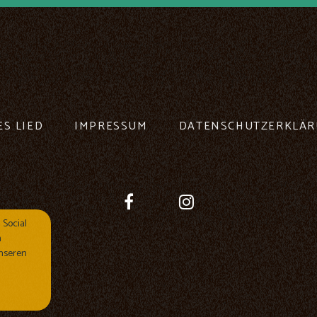
ES LIED
IMPRESSUM
DATENSCHUTZERKLÄ
 Social
n
nseren