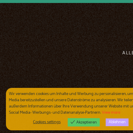
ALL
Wir verwenden cookies um Inhalte und Werbung zu personalisieren, um
Media bereitzustellen und unsere Datenströme zu analysieren. Wir teile
außerdem Informationen über Ihre Verwendung unserer Website mit u
Social Media- Werbungs- und Datenanalyse-Partnern.
View more
Cookies settings
Ablehnen
Akzeptieren