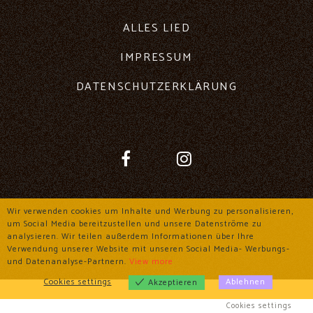
ALLES LIED
IMPRESSUM
DATENSCHUTZERKLÄRUNG
Wir verwenden cookies um Inhalte und Werbung zu personalisieren,
um Social Media bereitzustellen und unsere Datenströme zu
analysieren. Wir teilen außerdem Informationen über Ihre
Verwendung unserer Website mit unseren Social Media- Werbungs-
und Datenanalyse-Partnern.
View more
Cookies settings
Ablehnen
Akzeptieren
Cookies settings