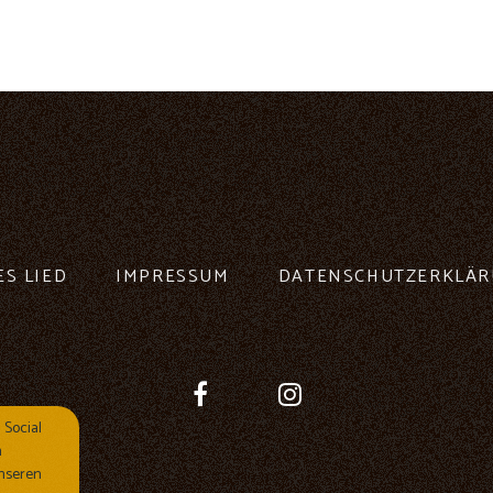
ES LIED
IMPRESSUM
DATENSCHUTZERKLÄ
 Social
n
nseren