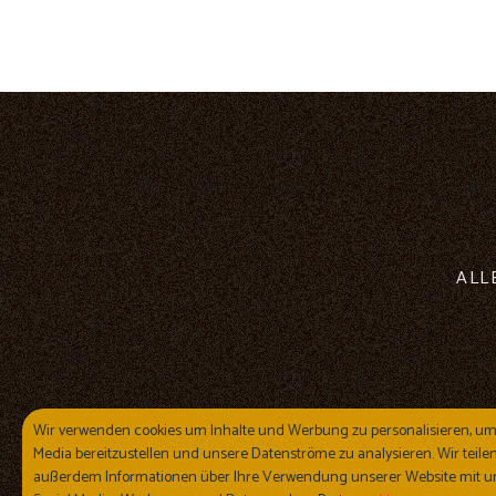
ALL
Wir verwenden cookies um Inhalte und Werbung zu personalisieren, um
Media bereitzustellen und unsere Datenströme zu analysieren. Wir teile
außerdem Informationen über Ihre Verwendung unserer Website mit u