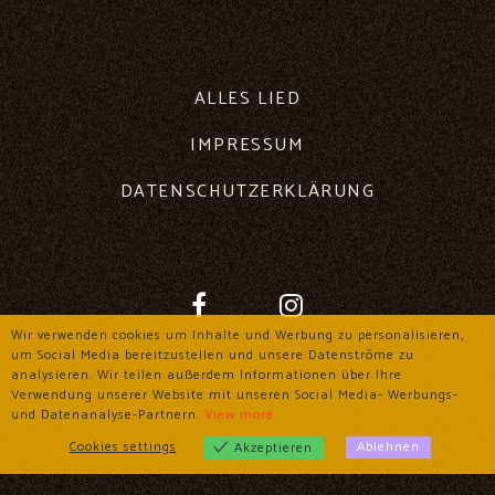
ALLES LIED
IMPRESSUM
DATENSCHUTZERKLÄRUNG
Wir verwenden cookies um Inhalte und Werbung zu personalisieren,
um Social Media bereitzustellen und unsere Datenströme zu
analysieren. Wir teilen außerdem Informationen über Ihre
Verwendung unserer Website mit unseren Social Media- Werbungs-
und Datenanalyse-Partnern.
View more
Cookies settings
Ablehnen
Akzeptieren
Cookies settings