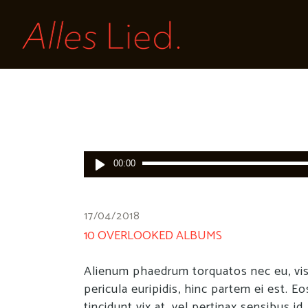
Audio-
00:00
Player
17/04/2018
10 OVERLOOKED ALBUMS
Alienum phaedrum torquatos nec eu, vis d
pericula euripidis, hinc partem ei est. Eo
tincidunt vix at, vel pertinax sensibus id