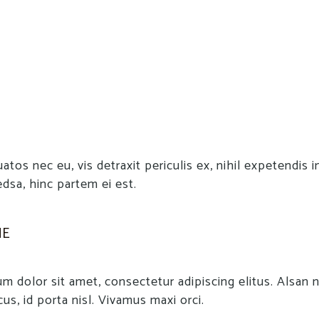
os nec eu, vis detraxit periculis ex, nihil expetendis i
edsa, hinc partem ei est.
NE
m dolor sit amet, consectetur adipiscing elitus. Alsan 
us, id porta nisl. Vivamus maxi orci.