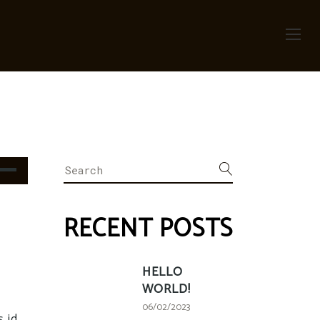
Search
ltasten
for:
h/Runter
utzen,
RECENT POSTS
tstärke
HELLO
WORLD!
ln.
06/02/2023
 id.