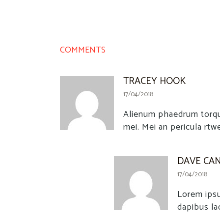
COMMENTS
TRACEY HOOK
17/04/2018
Alienum phaedrum torquat
mei. Mei an pericula rtw
DAVE CA
17/04/2018
Lorem ipsu
dapibus lac