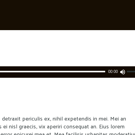
Pfei
00:00
Hoc
ben
um
die
Lau
zu
etraxit periculis ex, nihil expetendis in mei. Mei an
rege
s ei nisl graecis, vix aperiri consequat an. Eius lorem
, error epicurei mea et. Mea facilisis urbanitas moderatius